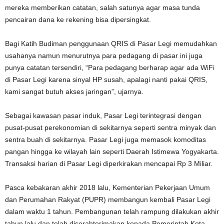
mereka memberikan catatan, salah satunya agar masa tunda
pencairan dana ke rekening bisa dipersingkat.
Bagi Katih Budiman penggunaan QRIS di Pasar Legi memudahkan
usahanya namun menurutnya para pedagang di pasar ini juga
punya catatan tersendiri, “Para pedagang berharap agar ada WiFi
di Pasar Legi karena sinyal HP susah, apalagi nanti pakai QRIS,
kami sangat butuh akses jaringan”, ujarnya.
Sebagai kawasan pasar induk, Pasar Legi terintegrasi dengan
pusat-pusat perekonomian di sekitarnya seperti sentra minyak dan
sentra buah di sekitarnya. Pasar Legi juga memasok komoditas
pangan hingga ke wilayah lain seperti Daerah Istimewa Yogyakarta.
Transaksi harian di Pasar Legi diperkirakan mencapai Rp 3 Miliar.
Pasca kebakaran akhir 2018 lalu, Kementerian Pekerjaan Umum
dan Perumahan Rakyat (PUPR) membangun kembali Pasar Legi
dalam waktu 1 tahun. Pembangunan telah rampung dilakukan akhir
tahun lalu dan telah diserahterimakan kepada Pemerintah Kota