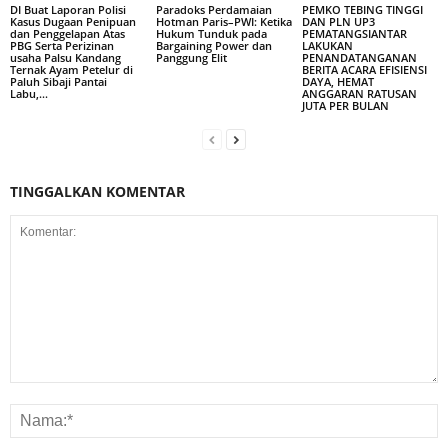
DI Buat Laporan Polisi
Paradoks Perdamaian
PEMKO TEBING TINGGI
Kasus Dugaan Penipuan
Hotman Paris–PWI: Ketika
DAN PLN UP3
dan Penggelapan Atas
Hukum Tunduk pada
PEMATANGSIANTAR
PBG Serta Perizinan
Bargaining Power dan
LAKUKAN
usaha Palsu Kandang
Panggung Elit
PENANDATANGANAN
Ternak Ayam Petelur di
BERITA ACARA EFISIENSI
Paluh Sibaji Pantai
DAYA, HEMAT
Labu,...
ANGGARAN RATUSAN
JUTA PER BULAN
TINGGALKAN KOMENTAR