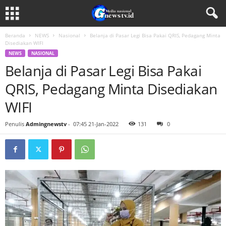
Beranda
NEWS
Nasional
Belanja di Pasar Legi Bisa Pakai QRIS, Pedagang Minta
Disediakan WIFI
NEWS
NASIONAL
Belanja di Pasar Legi Bisa Pakai
QRIS, Pedagang Minta Disediakan
WIFI
Penulis
Admingnewstv
-
07:45 21-Jan-2022
131
0