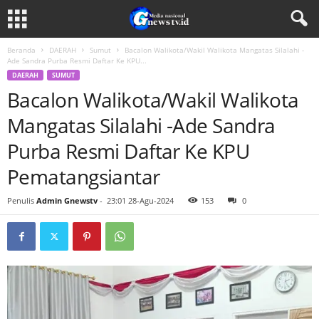
Beranda
DAERAH
Sumut
Bacalon Walikota/Wakil Walikota Mangatas Silalahi -
Ade Sandra Purba Resmi Daftar Ke KPU...
DAERAH
SUMUT
Bacalon Walikota/Wakil Walikota
Mangatas Silalahi -Ade Sandra
Purba Resmi Daftar Ke KPU
Pematangsiantar
Penulis
Admin Gnewstv
-
23:01 28-Agu-2024
153
0