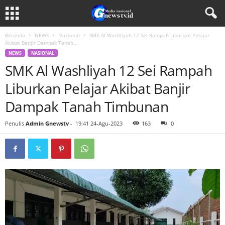
Beranda
NEWS
Nasional
SMK Al Washliyah 12 Sei Rampah Liburkan Pelajar
Akibat Banjir Dampak Tanah...
NEWS
NASIONAL
SMK Al Washliyah 12 Sei Rampah
Liburkan Pelajar Akibat Banjir
Dampak Tanah Timbunan
Penulis
Admin Gnewstv
-
19:41 24-Agu-2023
163
0