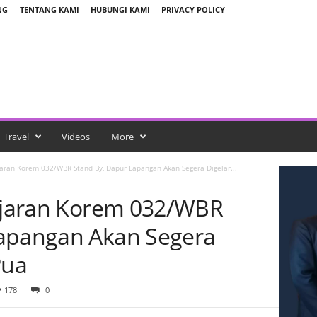
NG
TENTANG KAMI
HUBUNGI KAMI
PRIVACY POLICY
Travel
Videos
More
ajaran Korem 032/WBR Stand By, Dapur Lapangan Akan Segera Digelar...
Jajaran Korem 032/WBR
Lapangan Akan Segera
 Pua
178
0