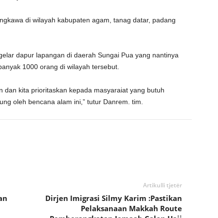
ungkawa di wilayah kabupaten agam, tanag datar, padang
elar dapur lapangan di daerah Sungai Pua yang nantinya
anyak 1000 orang di wilayah tersebut.
dan kita prioritaskan kepada masyaraiat yang butuh
g oleh bencana alam ini,” tutur Danrem. tim.
Artikulli tjetër
an
Dirjen Imigrasi Silmy Karim :Pastikan
Pelaksanaan Makkah Route