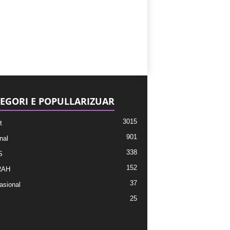
EGORI E POPULLARIZUAR
3015
t
901
nal
338
S
152
RAH
37
asional
25