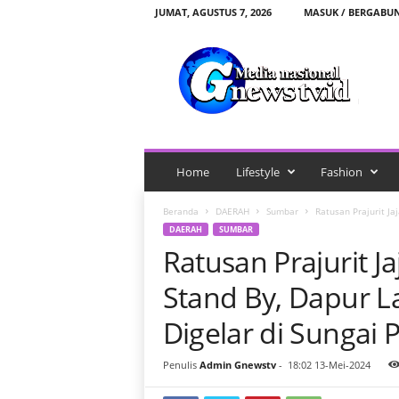
JUMAT, AGUSTUS 7, 2026
MASUK / BERGABU
G
n
e
w
s
t
v
.
Home
Lifestyle
Fashion
i
d
Beranda
DAERAH
Sumbar
Ratusan Prajurit J
DAERAH
SUMBAR
Ratusan Prajurit 
Stand By, Dapur 
Digelar di Sungai
Penulis
Admin Gnewstv
-
18:02 13-Mei-2024