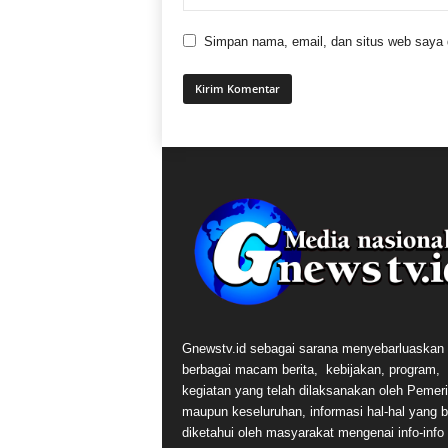
Simpan nama, email, dan situs web saya di
Gnewstv.id sebagai sarana menyebarluaskan
berbagai macam berita, kebijakan, program,
kegiatan yang telah dilaksanakan oleh Pemer
maupun keseluruhan, informasi hal-hal yang 
diketahui oleh masyarakat mengenai info-info t