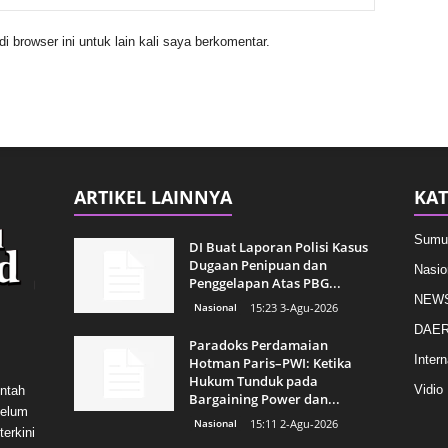
 browser ini untuk lain kali saya berkomentar.
ARTIKEL LAINNYA
KAT
Sumu
DI Buat Laporan Polisi Kasus
Dugaan Penipuan dan
Nasio
Penggelapan Atas PBG...
NEW
Nasional
15:23 3-Agu-2026
DAE
Paradoks Perdamaian
Intern
Hotman Paris–PWI: Ketika
Hukum Tunduk pada
Vidio
intah
Bargaining Power dan...
belum
Nasional
15:11 2-Agu-2026
erkini