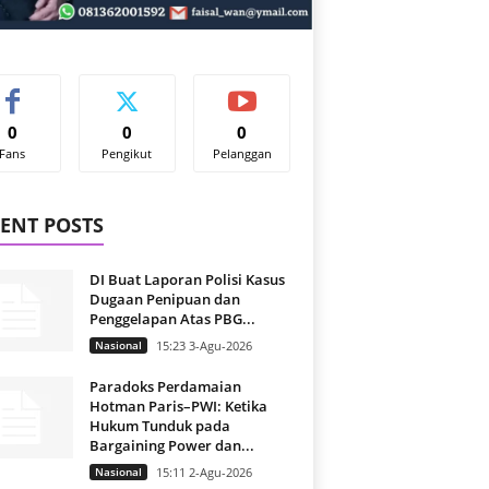
0
0
0
Fans
Pengikut
Pelanggan
ENT POSTS
DI Buat Laporan Polisi Kasus
Dugaan Penipuan dan
Penggelapan Atas PBG...
Nasional
15:23 3-Agu-2026
Paradoks Perdamaian
Hotman Paris–PWI: Ketika
Hukum Tunduk pada
Bargaining Power dan...
Nasional
15:11 2-Agu-2026