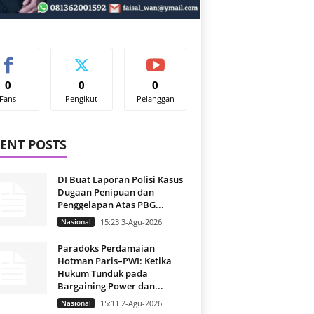
0
0
0
Fans
Pengikut
Pelanggan
ENT POSTS
DI Buat Laporan Polisi Kasus
Dugaan Penipuan dan
Penggelapan Atas PBG...
Nasional
15:23 3-Agu-2026
Paradoks Perdamaian
Hotman Paris–PWI: Ketika
Hukum Tunduk pada
Bargaining Power dan...
Nasional
15:11 2-Agu-2026