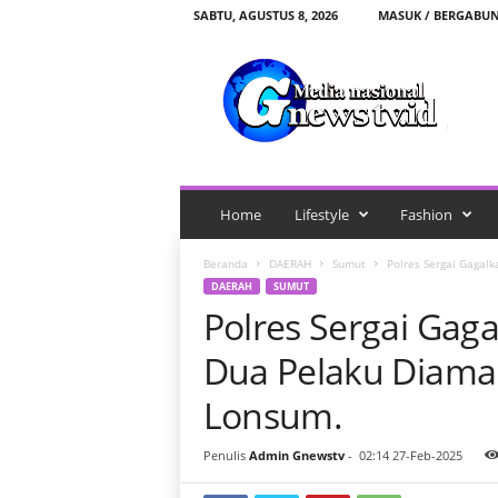
SABTU, AGUSTUS 8, 2026
MASUK / BERGABU
G
n
e
w
s
t
v
.
Home
Lifestyle
Fashion
i
d
Beranda
DAERAH
Sumut
Polres Sergai Gagal
DAERAH
SUMUT
Polres Sergai Gag
Dua Pelaku Diama
Lonsum.
Penulis
Admin Gnewstv
-
02:14 27-Feb-2025