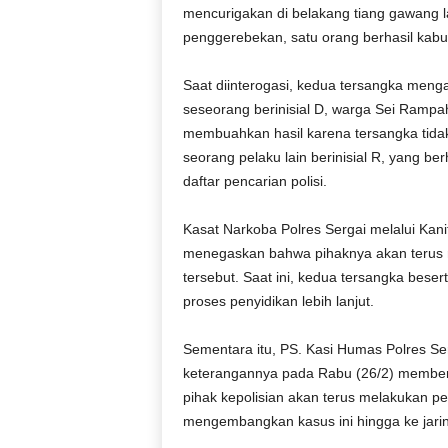
mencurigakan di belakang tiang gawang l
penggerebekan, satu orang berhasil kabu
Saat diinterogasi, kedua tersangka meng
seseorang berinisial D, warga Sei Ram
membuahkan hasil karena tersangka tida
seorang pelaku lain berinisial R, yang be
daftar pencarian polisi.
Kasat Narkoba Polres Sergai melalui Kanit
menegaskan bahwa pihaknya akan terus m
tersebut. Saat ini, kedua tersangka beser
proses penyidikan lebih lanjut.
Sementara itu, PS. Kasi Humas Polres Ser
keterangannya pada Rabu (26/2) memben
pihak kepolisian akan terus melakukan p
mengembangkan kasus ini hingga ke jar