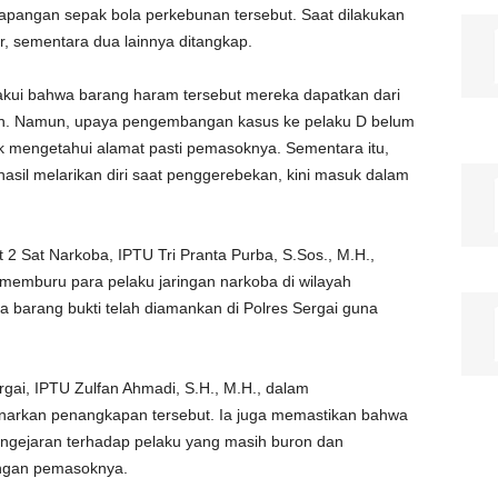
apangan sepak bola perkebunan tersebut. Saat dilakukan
r, sementara dua lainnya ditangkap.
akui bahwa barang haram tersebut mereka dapatkan dari
pah. Namun, upaya pengembangan kasus ke pelaku D belum
k mengetahui alamat pasti pemasoknya. Sementara itu,
rhasil melarikan diri saat penggerebekan, kini masuk dalam
 2 Sat Narkoba, IPTU Tri Pranta Purba, S.Sos., M.H.,
emburu para pelaku jaringan narkoba di wilayah
ta barang bukti telah diamankan di Polres Sergai guna
gai, IPTU Zulfan Ahmadi, S.H., M.H., dalam
arkan penangkapan tersebut. Ia juga memastikan bahwa
engejaran terhadap pelaku yang masih buron dan
ingan pemasoknya.