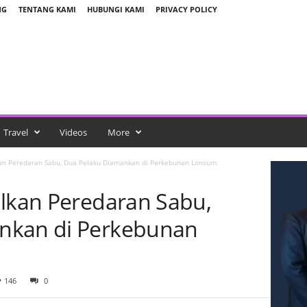
NG
TENTANG KAMI
HUBUNGI KAMI
PRIVACY POLICY
Travel
Videos
More
kan Peredaran Sabu, Dua Pelaku Diamankan di Perkebunan Lonsum.
alkan Peredaran Sabu,
nkan di Perkebunan
146
0