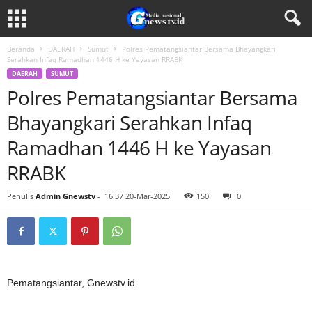
Beranda
DAERAH
Sumut
Polres Pematangsiantar Bersama Bhayangkari
Serahkan Infaq Ramadhan 1446 H ke Yayasan RRABK
DAERAH
SUMUT
Polres Pematangsiantar Bersama
Bhayangkari Serahkan Infaq
Ramadhan 1446 H ke Yayasan
RRABK
Penulis
Admin Gnewstv
-
16:37 20-Mar-2025
150
0
Pematangsiantar, Gnewstv.id