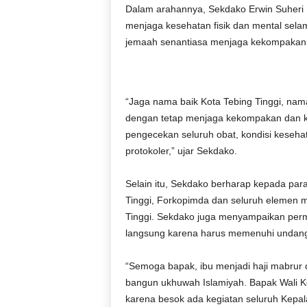
Dalam arahannya, Sekdako Erwin Suheri
menjaga kesehatan fisik dan mental sela
jemaah senantiasa menjaga kekompakan d
“Jaga nama baik Kota Tebing Tinggi, na
dengan tetap menjaga kekompakan dan ke
pengecekan seluruh obat, kondisi kesehat
protokoler,” ujar Sekdako.
Selain itu, Sekdako berharap kepada par
Tinggi, Forkopimda dan seluruh elemen m
Tinggi. Sekdako juga menyampaikan permo
langsung karena harus memenuhi undanga
“Semoga bapak, ibu menjadi haji mabrur 
bangun ukhuwah Islamiyah. Bapak Wali Ko
karena besok ada kegiatan seluruh Kep