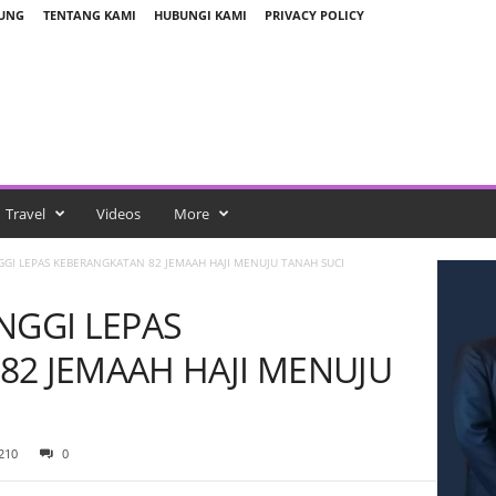
BUNG
TENTANG KAMI
HUBUNGI KAMI
PRIVACY POLICY
Travel
Videos
More
GI LEPAS KEBERANGKATAN 82 JEMAAH HAJI MENUJU TANAH SUCI
NGGI LEPAS
82 JEMAAH HAJI MENUJU
210
0