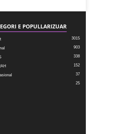
EGORI E POPULLARIZUAR
3015
t
903
nal
338
S
152
RAH
37
asional
25