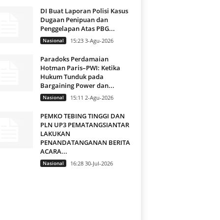
DI Buat Laporan Polisi Kasus
Dugaan Penipuan dan
Penggelapan Atas PBG...
Nasional
15:23 3-Agu-2026
Paradoks Perdamaian
Hotman Paris–PWI: Ketika
Hukum Tunduk pada
Bargaining Power dan...
Nasional
15:11 2-Agu-2026
PEMKO TEBING TINGGI DAN
PLN UP3 PEMATANGSIANTAR
LAKUKAN
PENANDATANGANAN BERITA
ACARA...
Nasional
16:28 30-Jul-2026