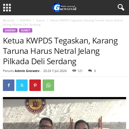
Beranda
DAERAH
Sumut
Ketua KWPDS Tegaskan, Karang Taruna Harus Netral
Jelang Pilkada Deli Serdang
DAERAH
SUMUT
Ketua KWPDS Tegaskan, Karang
Taruna Harus Netral Jelang
Pilkada Deli Serdang
Penulis
Admin Gnewstv
-
20:24 7-Jul-2024
121
0