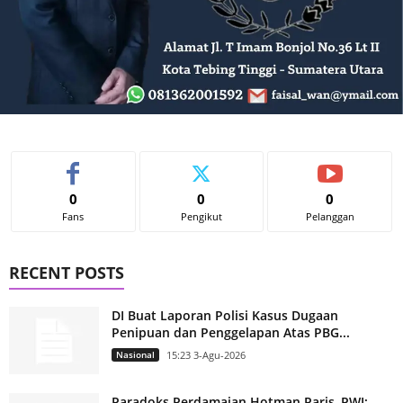
0
0
0
Fans
Pengikut
Pelanggan
RECENT POSTS
DI Buat Laporan Polisi Kasus Dugaan
Penipuan dan Penggelapan Atas PBG...
Nasional
15:23 3-Agu-2026
Paradoks Perdamaian Hotman Paris–PWI: