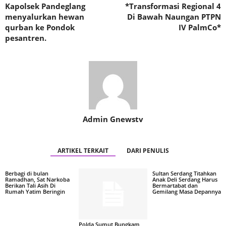
Kapolsek Pandeglang
*Transformasi Regional 4
menyalurkan hewan
Di Bawah Naungan PTPN
qurban ke Pondok
IV PalmCo*
pesantren.
Admin Gnewstv
ARTIKEL TERKAIT
DARI PENULIS
Berbagi di bulan
Sultan Serdang Titahkan
Ramadhan, Sat Narkoba
Anak Deli Serdang Harus
Berikan Tali Asih Di
Bermartabat dan
Rumah Yatim Beringin
Gemilang Masa Depannya
Polda Sumut Bungkam