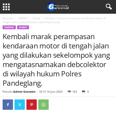
Beranda
DAERAH
Sumut
Kembali marak perampasan kendaraan motor di
tengah jalan yang dilakukan sekelompok yang...
DAERAH
SUMUT
Kembali marak perampasan
kendaraan motor di tengah jalan
yang dilakukan sekelompok yang
mengatasnamakan debcolektor
di wilayah hukum Polres
Pandeglang.
Penulis
Admin Gnewstv
-
18:15 16-Jun-2024
163
0