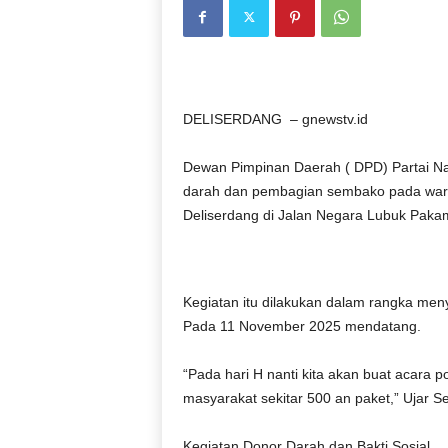
DELISERDANG – gnewstv.id
Dewan Pimpinan Daerah ( DPD) Partai N
darah dan pembagian sembako pada warga
Deliserdang di Jalan Negara Lubuk Paka
Kegiatan itu dilakukan dalam rangka men
Pada 11 November 2025 mendatang.
“Pada hari H nanti kita akan buat acar
masyarakat sekitar 500 an paket,” Ujar S
Kegiatan Donor Darah dan Bakti Sosial