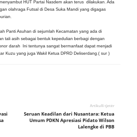
a menyambut HUT Partai Nasdem akan terus dilakukan. Ada
gan olahraga Futsal di Desa Suka Mandi yang digagas
urian.
mlah Panti Asuhan di sejumlah Kecamatan yang ada di
 tali asih sebagai bentuk kepedulian berbagi dengan
nor darah Ini tentunya sangat bermanfaat dapat menjadi
jar Kuzu yang juga Wakil Ketua DPRD Deliserdang.( sur )
Artikulli tjetër
vasi
Seruan Keadilan dari Nusantara: Ketua
sa
Umum PDKN Apresiasi Pidato Wilson
Lalengke di PBB