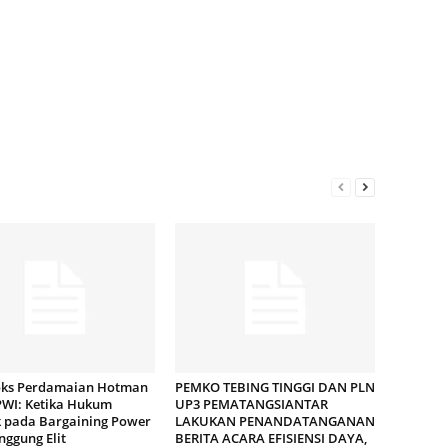
ks Perdamaian Hotman
PEMKO TEBING TINGGI DAN PLN
PWI: Ketika Hukum
UP3 PEMATANGSIANTAR
 pada Bargaining Power
LAKUKAN PENANDATANGANAN
nggung Elit
BERITA ACARA EFISIENSI DAYA,