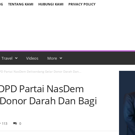
NG
TENTANG KAMI
HUBUNGI KAMI
PRIVACY POLICY
Travel
Videos
More
PD Partai NasDem Deliserdang Gelar Donor Darah Dan...
 DPD Partai NasDem
 Donor Darah Dan Bagi
113
0