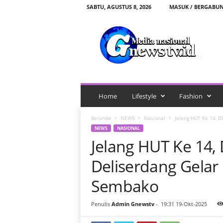
SABTU, AGUSTUS 8, 2026
MASUK / BERGABU
G
n
e
w
s
t
v
.
Home
Lifestyle
Fashion
i
d
Beranda
NEWS
Nasional
Jelang HUT Ke 14, D
NEWS
NASIONAL
Jelang HUT Ke 14,
Deliserdang Gelar
Sembako
Penulis
Admin Gnewstv
-
19:31 19-Okt-2025