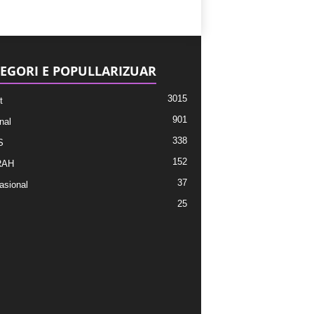
EGORI E POPULLARIZUAR
3015
t
901
nal
338
S
152
RAH
37
asional
25