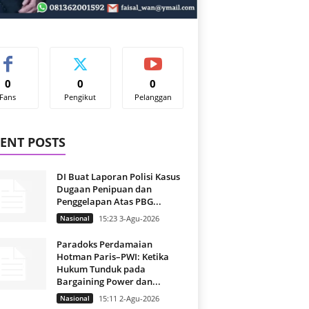
0
0
0
Fans
Pengikut
Pelanggan
ENT POSTS
DI Buat Laporan Polisi Kasus
Dugaan Penipuan dan
Penggelapan Atas PBG...
Nasional
15:23 3-Agu-2026
Paradoks Perdamaian
Hotman Paris–PWI: Ketika
Hukum Tunduk pada
Bargaining Power dan...
Nasional
15:11 2-Agu-2026