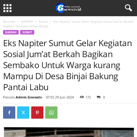
Beranda
DAERAH
Sumut
Eks Napiter Sumut Gelar Kegiatan Sosial Jum’at Berkah
Bagikan Sembako Untuk Warga...
DAERAH
SUMUT
Eks Napiter Sumut Gelar Kegiatan
Sosial Jum’at Berkah Bagikan
Sembako Untuk Warga kurang
Mampu Di Desa Binjai Bakung
Pantai Labu
Penulis
Admin Gnewstv
-
07:55 29-Jun-2024
172
0