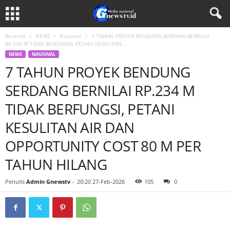
Beranda
NEWS
Nasional
7 TAHUN PROYEK BENDUNG SERDANG BERNILAI
RP.234 M TIDAK BERFUNGSI, PETANI KESULITAN...
NEWS
NASIONAL
7 TAHUN PROYEK BENDUNG
SERDANG BERNILAI RP.234 M
TIDAK BERFUNGSI, PETANI
KESULITAN AIR DAN
OPPORTUNITY COST 80 M PER
TAHUN HILANG
Penulis
Admin Gnewstv
-
20:20 27-Feb-2026
105
0