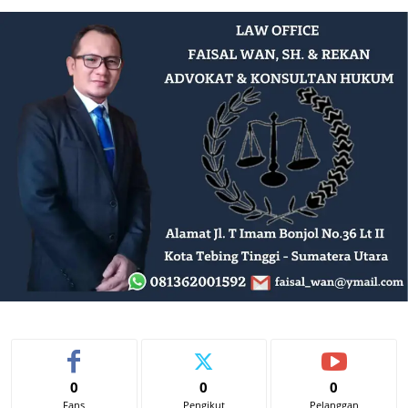
0
0
0
Fans
Pengikut
Pelanggan