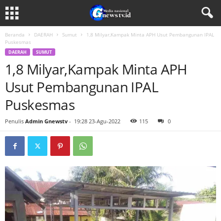
Beranda
DAERAH
Sumut
1,8 Milyar,Kampak Minta APH Usut Pembangunan IPAL
Puskesmas
DAERAH
SUMUT
1,8 Milyar,Kampak Minta APH
Usut Pembangunan IPAL
Puskesmas
Penulis
Admin Gnewstv
-
19:28 23-Agu-2022
115
0